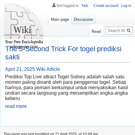
Not logged in
Talk
Create account
Log in
Main page
Discussion
Search
Read
wikigiogio.com
The 5-Second Trick For togel prediksi
sakti
April 21, 2025
Wiki Article
Prediksi Top Live attract Togel Sidney adalah salah satu
momen paling dinanti oleh para penggemar togel. Setiap
harinya, para pemain berkumpul untuk menyaksikan hasil
undian secara langsung yang menampilkan angka-angka
keberu
read more
This page was last modified on 21 April 2025, at 10:49 am.